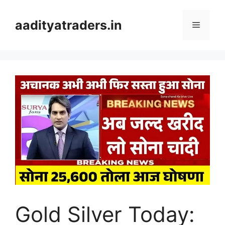
Skip
to
aadityatraders.in
Menu
content
Gold Silver Today: