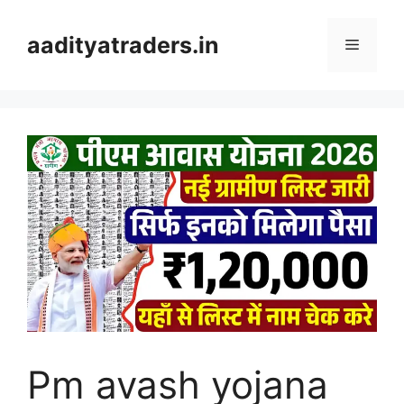
Skip
to
aadityatraders.in
Menu
content
Pm avash yojana