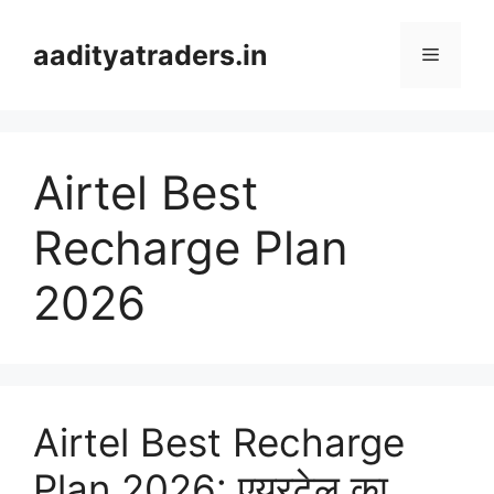
Skip
to
aadityatraders.in
Menu
content
Airtel Best
Recharge Plan
2026
Airtel Best Recharge
Plan 2026: एयरटेल का