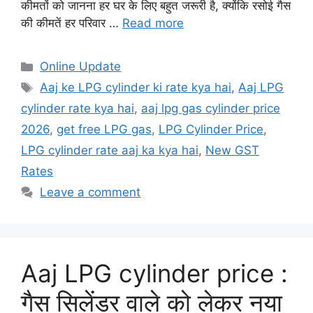
कीमतों को जानना हर घर के लिए बहुत जरूरी है, क्योंकि रसोई गैस
की कीमतें हर परिवार …
Read more
Categories
Online Update
Tags
Aaj ke LPG cylinder ki rate kya hai
,
Aaj LPG
cylinder rate kya hai
,
aaj lpg gas cylinder price
2026
,
get free LPG gas
,
LPG Cylinder Price
,
LPG cylinder rate aaj ka kya hai
,
New GST
Rates
Leave a comment
Aaj LPG cylinder price :
गैस सिलेंडर वाले को लेकर नया