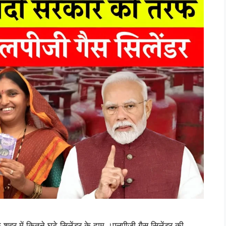
शहर में कितने घटे सिलेंडर के दाम ।एलपीजी गैस सिलेंडर की