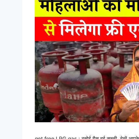
get free LPG gas : रसोई गैस हुई सस्ती, देखें आपके 