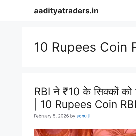
Skip
aadityatraders.in
to
content
10 Rupees Coin 
RBI ने ₹10 के सिक्कों को
| 10 Rupees Coin RB
February 5, 2026
by
sonu ji