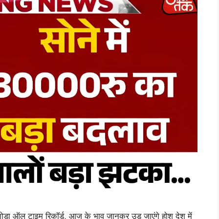
़ा ऑल टाइम रिकॉर्ड, आज के भाव जानकर उड़ जाएंगे होश देश में